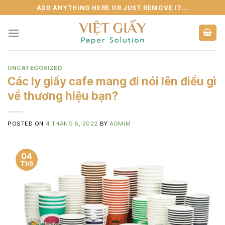
Skip
ADD ANYTHING HERE OR JUST REMOVE IT...
to
content
UNCATEGORIZED
Các ly giấy cafe mang đi nói lên điều gì
về thương hiệu bạn?
POSTED ON
4 THÁNG 5, 2022
BY
ADMIM
04
Th5