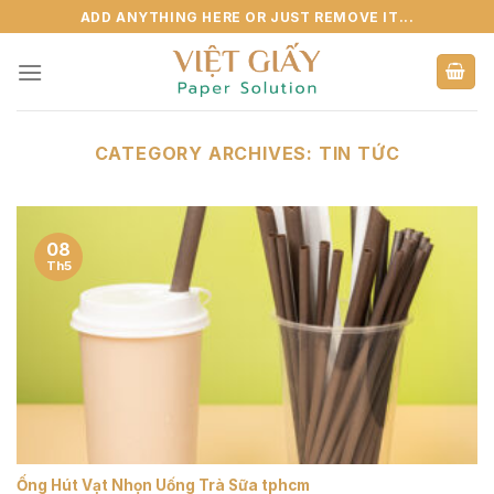
Skip
ADD ANYTHING HERE OR JUST REMOVE IT...
to
content
CATEGORY ARCHIVES:
TIN TỨC
08
Th5
Ống Hút Vạt Nhọn Uống Trà Sữa tphcm