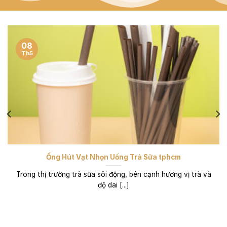
08
Th5
Ống Hút Vạt Nhọn Uống Trà Sữa tphcm
Trong thị trường trà sữa sôi động, bên cạnh hương vị trà và
độ dai [...]