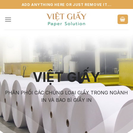
Skip
ADD ANYTHING HERE OR JUST REMOVE IT...
to
content
VIỆT GIẤY
PHÂN PHỐI CÁC CHỦNG LOẠI GIẤY TRONG NGÀNH
IN VÀ BAO BÌ GIẤY IN