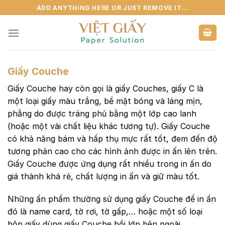
Skip
ADD ANYTHING HERE OR JUST REMOVE IT...
to
content
Giấy Couche
Giấy Couche hay còn gọi là giấy Couches, giấy C là
một loại giấy màu trắng, bề mặt bóng và láng mịn,
phẳng do được tráng phủ bằng một lớp cao lanh
(hoặc một vài chất liệu khác tương tự). Giấy Couche
có khả năng bám và hấp thụ mực rất tốt, đem đến độ
tương phản cao cho các hình ảnh được in ấn lên trên.
Giấy Couche được ứng dụng rất nhiều trong in ấn do
giá thành khá rẻ, chất lượng in ấn và giữ màu tốt.
Những ấn phẩm thường sử dụng giấy Couche để in ấn
đó là name card, tờ rơi, tờ gấp,… hoặc một số loại
hộp giấy dùng giấy Couche bồi lớp bên ngoài.