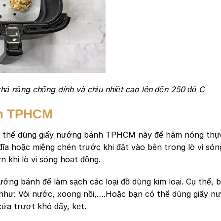
hả năng chống dính và chịu nhiệt cao lên đến 250 độ C
nh TPHCM
có thể dùng giấy nướng bánh TPHCM này để hâm nóng th
 đĩa hoặc miệng chén trước khi đặt vào bên trong lò vi són
n khi lò vi sóng hoạt động.
ớng bánh để làm sạch các loại đồ dùng kim loại. Cụ thể, b
g như: Vòi nước, xoong nồi,….Hoặc bạn có thể dùng giấy n
cửa trượt khó đẩy, kẹt.