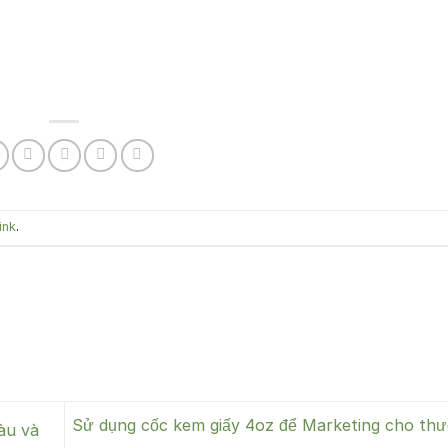
ink
.
Sử dụng cốc kem giấy 4oz để Marketing cho thư
àu và