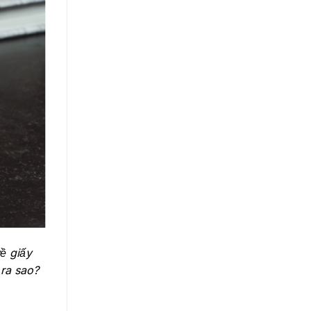
ề giấy
ra sao?