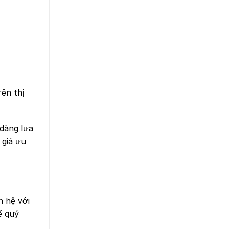
rên thị
dàng lựa
 giá ưu
n hệ với
ể quý